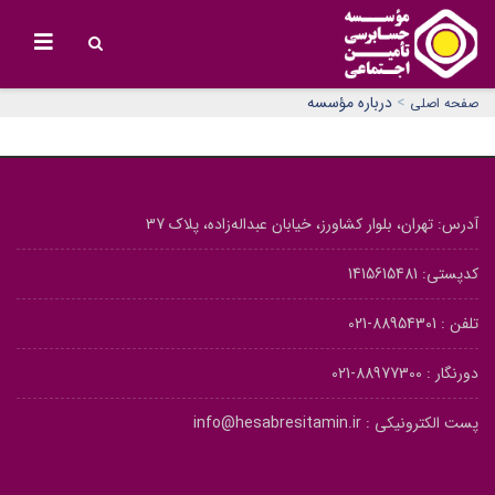
>
درباره مؤسسه
صفحه اصلی
آدرس: تهران، بلوار کشاورز، خیابان عبداله‌زاده، پلاک 37
کدپستی: 1415615481
تلفن :
88954301-021
دورنگار :
88977300-021
پست الکترونیکی :
info@hesabresitamin.ir