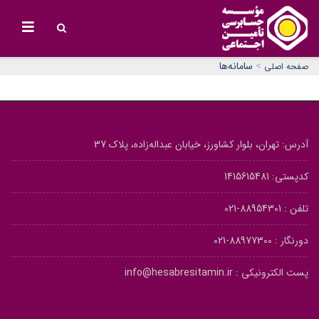
>
سامانه‌ها
صفحه اصلی
آدرس: تهران، بلوار کشاورز، خیابان عبداله‌زاده، پلاک 37
کدپستی: 1415615481
تلفن :
88954301-021
دورنگار :
88977300-021
پست الکترونیکی :
info@hesabresitamin.ir