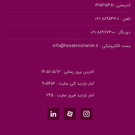
کدپستی: 1415615481
تلفن :
88954301-021
دورنگار :
88977300-021
پست الکترونیکی :
info@hesabresitamin.ir
آخرین بروز رسانی : 1405/05/12
آمار بازدید کلی سایت : 905456
آمار بازدید امروز سایت : 245