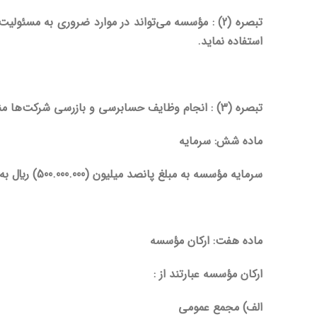
تبصره (2) : مؤسسه می
تواند در موارد ضروری به مسئول
استفاده نماید.
تبصره (3) : انجام وظایف حسابرسی و بازرسی شرکت‌ها منوط به عدم تداخل با وظایف قانونی سایر مراجع ذیربط می‌باشد.
ماده شش: سرمایه
سرمایه مؤسسه به مبلغ پانصد میلیون (500
000) ريال به صورت آورده نقدی و تمام پرداخت شده و تماما متعلق به سازمان تأمین اجتماعی می‌باشد.
.
000
.
ماده هفت: ارکان مؤسسه
ارکان مؤسسه عبارتند از :
الف) مجمع عمومی