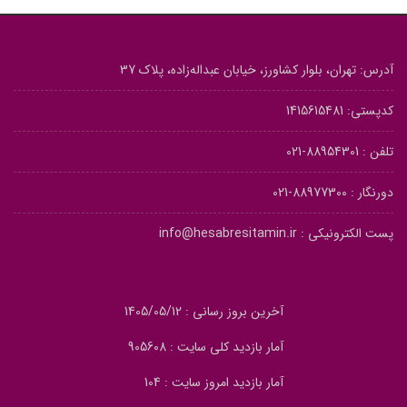
آدرس: تهران، بلوار کشاورز، خیابان عبداله‌زاده، پلاک 37
کدپستی: 1415615481
تلفن :
88954301-021
دورنگار :
88977300-021
پست الکترونیکی :
info@hesabresitamin.ir
آخرین بروز رسانی : 1405/05/12
آمار بازدید کلی سایت : 905608
آمار بازدید امروز سایت : 104