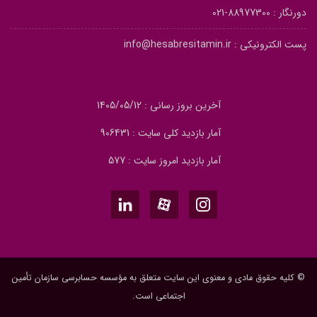
دورنگار :
88977300-021
پست الکترونیکی :
info@hesabresitamin.ir
آخرین بروز رسانی : 1405/05/12
آمار بازدید کلی سایت : 906431
آمار بازدید امروز سایت : 577
© کلیه حقوق مادی و معنوی این سایت متعلق به مؤسسه حسابرسی سازمان تأمین
اجتماعی است.