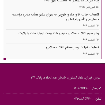
پیام تبریک مدیرعامل به مناسبت نوروز 1405
15 فروردین 1405
انتصاب جناب آقای هادی فاوچی به عنوان عضو هیأت مدیره مؤسسه
حسابرسی تأمین ‌اجتماعی
24 اسفند 1404
رهبر سوم انقلاب اسلامی معرفی شد؛ بیعت دوباره ملت با ولایت
24 اسفند 1404
تسلیت شهادت رهبر معظم انقلاب اسلامی
24 اسفند 1404
آدرس: تهران، بلوار کشاورز، خیابان عبداله‌زاده، پلاک 37
کدپستی: 1415615481
تلفن :
88954301-021