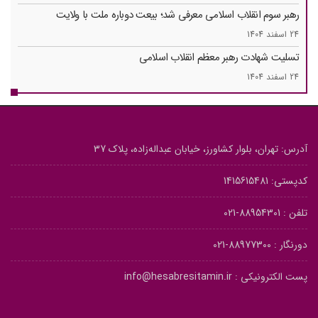
رهبر سوم انقلاب اسلامی معرفی شد؛ بیعت دوباره ملت با ولایت
24 اسفند 1404
تسلیت شهادت رهبر معظم انقلاب اسلامی
24 اسفند 1404
آدرس: تهران، بلوار کشاورز، خیابان عبداله‌زاده، پلاک 37
کدپستی: 1415615481
تلفن :
88954301-021
دورنگار :
88977300-021
پست الکترونیکی :
info@hesabresitamin.ir