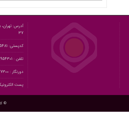
آدرس: تهران، بل
37
کدپستی: 1415615481
تلفن :
54301-021
دورنگار :
00-021
پست الکترونیک
© کل