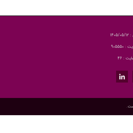
140
905550
یت : 46
ست.