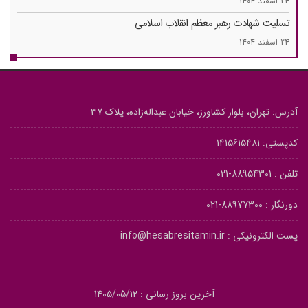
24 اسفند 1404
تسلیت شهادت رهبر معظم انقلاب اسلامی
24 اسفند 1404
آدرس: تهران، بلوار کشاورز، خیابان عبداله‌زاده، پلاک 37
کدپستی: 1415615481
تلفن :
88954301-021
دورنگار :
88977300-021
پست الکترونیکی :
info@hesabresitamin.ir
آخرین بروز رسانی : 1405/05/12