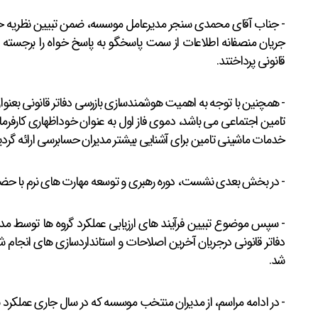
- جناب آقای محمدی سنجر مدیرعامل موسسه، ضمن تبیین نظریه حس
جریان منصفانه اطلاعات از سمت پاسخگو به پاسخ خواه را برجسته ار
قانونی پرداختند.
- همچنین با توجه به اهمیت هوشمندسازی بازرسی دفاتر قانونی بعن
تامین اجتماعی می باشد، دموی فاز اول به عنوان خوداظهاری کارفرما
خدمات ماشینی تامین برای آشنایی بیشتر مدیران حسابرسی ارائه گردی
- در بخش بعدی نشست، دوره رهبری و توسعه مهارت های نرم با حضور ج
- سپس موضوع تبیین فرآیند های ارزیابی عملکرد گروه ها توسط مدیر 
دفاتر قانونی درجریان آخرین اصلاحات و استانداردسازی های انجام شد
شد.
- در ادامه مراسم، از مدیران منتخب موسسه که در سال جاری عملکرد ب