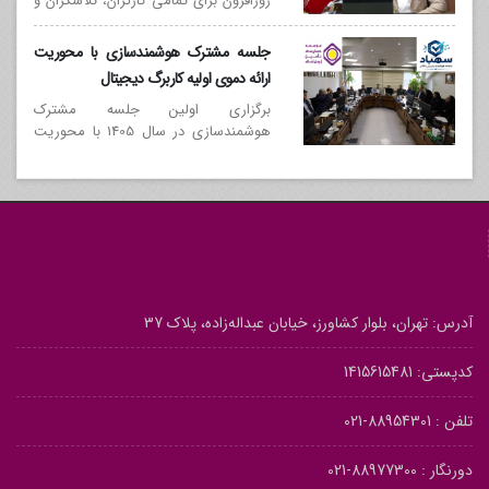
روزافزون برای تمامی کارگران، تلاشگران و
کارکنان پرتلاش موسسه حسابرسی تأمین
اجتماعی
جلسه مشترک هوشمندسازی با محوریت
ارائه دموی اولیه کاربرگ دیجیتال
برگزاری اولین جلسه مشترک
هوشمندسازی در سال 1405 با محوریت
ارائه دموی اولیه کاربرگ دیجیتال
آدرس: تهران، بلوار کشاورز، خیابان عبداله‌زاده، پلاک 37
کدپستی: 1415615481
تلفن :
88954301-021
دورنگار :
88977300-021