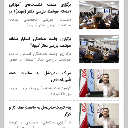
فرآیندها، مورخ 1405/05/11 جلسه
برگزاری سلسله نشست‌های آموزشی
تخصصی بررسی و تأمین زیرساخت‌های
«سامانه هوشمند بازرسی دفاتر (سهباد)» در
ارتباطی و تجهیزات فنی مورد نیاز برای
موسسه حسابرسی تأمین اجتماعی
استقرار سامانه «سهباد» در مؤسسه
نشست آموزشی تخصصی سامانه
هوشمند بازرسی دفاتر (سهباد)
حسابرسی تأمین اجتماعی برگزار شد.
برگزاری جلسه هماهنگی استقرار سامانه
هوشمند بازرسی دفاتر "سهباد"
برگزاری جلسه هماهنگی استقرار سامانه
هوشمند بازرسی دفاتر "سهباد" با حضور
دبیرخانه امور کارگزاری‌ها، انجمن صنفی
کارگزاری ها سازمان تامین اجتماعی و
تبریک مدیرعامل به مناسبت هفته
جامعه حسابداران رسمی
تأمین‌اجتماعی
گرامیداشت هفته تأمین‌اجتماعی و تبریک
روز ۲۵ تیرماه
پیام تبریک مدیرعامل به مناسبت هفته کار و
کارگر
با آرزوی سلامتی، سربلندی و توفیق