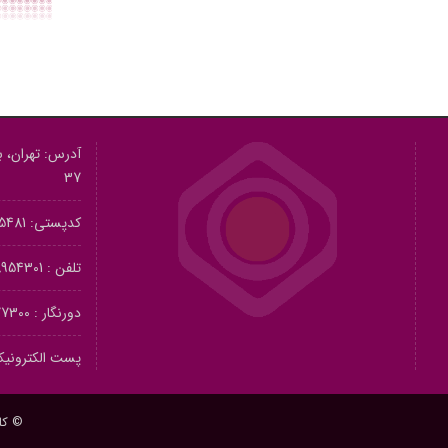
آدرس: تهران، بل
37
کدپستی: 1415615481
تلفن :
54301-021
دورنگار :
00-021
پست الکترونیک
© کل