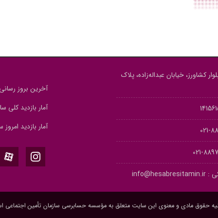
وار کشاورز، خیابان عبداله‌زاده، پلاک
آخرین بروز رسانی : 5/05/12
آمار بازدید کلی سایت : 
آمار بازدید امروز سای
889
889773
ی :
info@hesabresitamin.ir
یه حقوق مادی و معنوی این سایت متعلق به مؤسسه حسابرسی سازمان تأمین اجتماعی ا