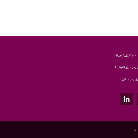
140
905395
ت : 184
ست.